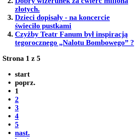
Dobry wizerunek za ćwierć miliona
złotych.
Dzieci dopisały - na koncercie
świeciło pustkami
Czyżby Teatr Fanum był inspiracją
tegorocznego „Nalotu Bombowego” ?
Strona 1 z 5
start
poprz.
1
2
3
4
5
nast.