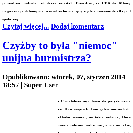
powiedzieć wybielać włodarza miasta? Twierdząc, że CBA do Mławy
najprawdopodobniej nie przyjedzie bo nie będą wydzierżawione działki pod
spalarnię.
Czytaj więcej...
Dodaj komentarz
Czyżby to była "niemoc"
unijna burmistrza?
Opublikowano: wtorek, 07, styczeń 2014
18:57
|
Super User
-
Chciałabym się odnieść do pozyskiwania
środków unijnych. Tam, gdzie można było
składać wnioski, na takie zadania, które
zamierzaliśmy realizować, a nie na takie,