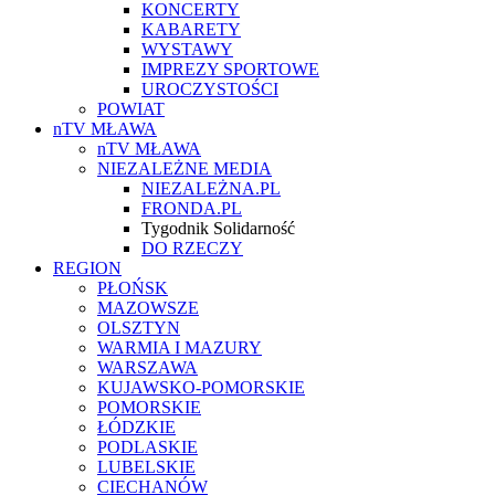
KONCERTY
KABARETY
WYSTAWY
IMPREZY SPORTOWE
UROCZYSTOŚCI
POWIAT
nTV MŁAWA
nTV MŁAWA
NIEZALEŻNE MEDIA
NIEZALEŻNA.PL
FRONDA.PL
Tygodnik Solidarność
DO RZECZY
REGION
PŁOŃSK
MAZOWSZE
OLSZTYN
WARMIA I MAZURY
WARSZAWA
KUJAWSKO-POMORSKIE
POMORSKIE
ŁÓDZKIE
PODLASKIE
LUBELSKIE
CIECHANÓW