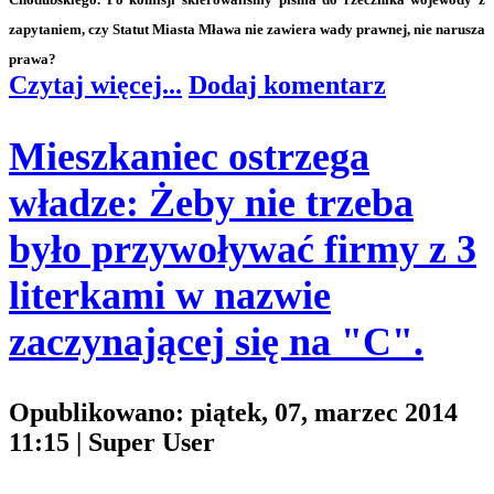
zapytaniem, czy Statut Miasta Mława nie zawiera wady prawnej, nie narusza
prawa?
Czytaj więcej...
Dodaj komentarz
Mieszkaniec ostrzega
władze: Żeby nie trzeba
było przywoływać firmy z 3
literkami w nazwie
zaczynającej się na "C".
Opublikowano: piątek, 07, marzec 2014
11:15
|
Super User