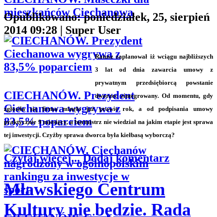
mieszkańców Ciechanowa
Opublikowano: poniedziałek, 25, sierpień
2014 09:28
|
Super User
Ratusz zaplanował iż wciągu najbliższych
3 lat od dnia zawarcia umowy z
prywatnym przedsiębiorcą powstanie
CIECHANÓW. Prezydent
dworzec zintegrowany. Od momentu, gdy
Ciechanowa wygrywa z
zgłosiła się firma minęło już prawie rok, a od podpisania umowy
83,5% poparciem
praktycznie 9 miesięcy, a burmistrz nie wiedział na jakim etapie jest sprawa
tej inwestycji. Czyżby sprawa dworca była kiełbasą wyborczą?
Czytaj więcej...
Dodaj komentarz
Mławskiego Centrum
Kultury nie będzie. Rada