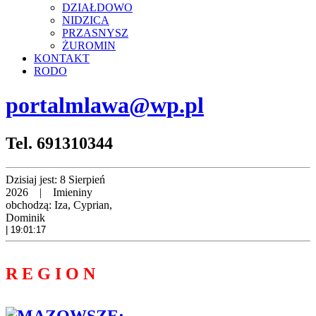
DZIAŁDOWO
NIDZICA
PRZASNYSZ
ŻUROMIN
KONTAKT
RODO
portalmlawa@wp.pl
Tel. 691310344
Dzisiaj jest:
8 Sierpień
2026 |
Imieniny
obchodzą:
Iza, Cyprian,
Dominik
| 19:01:18
R E G I O N