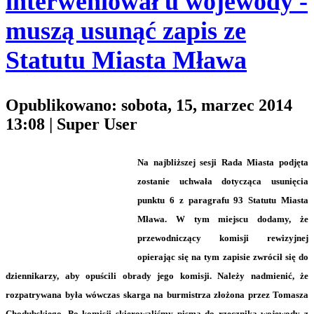
interweniował u wojewody -
muszą usunąć zapis ze
Statutu Miasta Mława
Opublikowano: sobota, 15, marzec 2014
13:08
|
Super User
Na najbliższej sesji Rada Miasta podjęta
zostanie uchwała dotycząca usunięcia
punktu 6 z paragrafu 93 Statutu Miasta
Mława. W tym miejscu dodamy, że
przewodniczący komisji rewizyjnej
opierając się na tym zapisie zwrócił się do
dziennikarzy, aby opuścili obrady jego komisji. Należy nadmienić, że
rozpatrywana była wówczas skarga na burmistrza złożona przez Tomasza
Chodubskiego. Po komisji skierowaliśmy pisma do rzecznika wojewody z