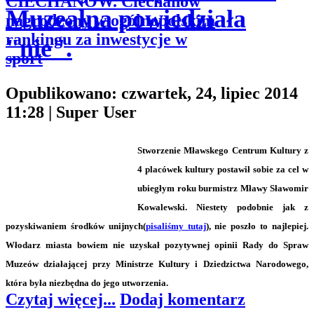
CIECHANÓW. Ciechanów
Muzealna powiedziała
nagrodzony w ogólnopolskim
rankingu za inwestycje w
"nie".
sport
Opublikowano: czwartek, 24, lipiec 2014
11:28
|
Super User
Stworzenie Mławskego Centrum Kultury z
4 placówek kultury postawił sobie za cel w
ubiegłym roku burmistrz Mławy Sławomir
Kowalewski. Niestety podobnie jak z
pozyskiwaniem środków unijnych(
pisaliśmy tutaj
)
, nie poszło to najlepiej.
Włodarz miasta bowiem nie uzyskał pozytywnej opinii Rady do Spraw
Muzeów działającej przy Ministrze Kultury i Dziedzictwa Narodowego,
która była niezbędna do jego utworzenia
.
Czytaj więcej...
Dodaj komentarz