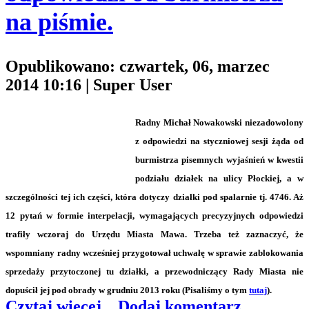
na piśmie.
Opublikowano: czwartek, 06, marzec
2014 10:16
|
Super User
Radny Michał Nowakowski niezadowolony
z odpowiedzi na styczniowej sesji żąda od
burmistrza pisemnych wyjaśnień w kwestii
podziału działek na ulicy Płockiej, a w
szczególności tej ich części, która dotyczy działki pod spalarnie tj. 4746. Aż
12 pytań w formie interpelacji, wymagających precyzyjnych odpowiedzi
trafiły wczoraj do Urzędu Miasta Mawa. Trzeba też zaznaczyć, że
wspomniany radny wcześniej przygotował uchwałę w sprawie zablokowania
sprzedaży przytoczonej tu działki, a przewodniczący Rady Miasta nie
dopuścił jej pod obrady w grudniu 2013 roku (Pisaliśmy o tym
tutaj
).
Czytaj więcej...
Dodaj komentarz