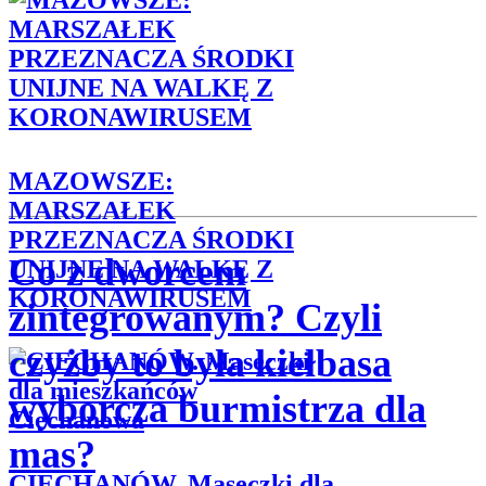
MAZOWSZE:
MARSZAŁEK
PRZEZNACZA ŚRODKI
Co z dworcem
UNIJNE NA WALKĘ Z
KORONAWIRUSEM
zintegrowanym? Czyli
czyżby to była kiełbasa
wyborcza burmistrza dla
mas?
CIECHANÓW. Maseczki dla