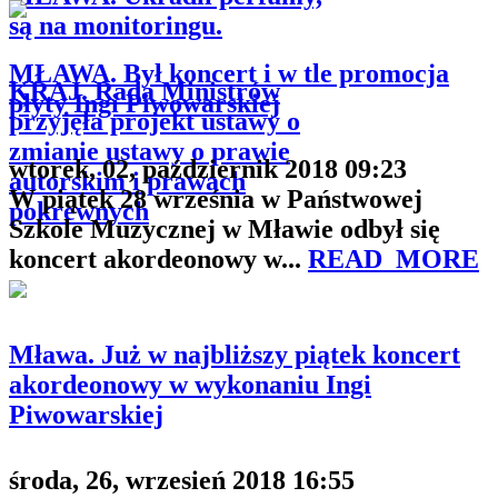
są na monitoringu.
MŁAWA. Był koncert i w tle promocja
KRAJ. Rada Ministrów
płyty Ingi Piwowarskiej
przyjęła projekt ustawy o
zmianie ustawy o prawie
wtorek, 02, październik 2018 09:23
autorskim i prawach
W piątek 28 września w Państwowej
pokrewnych
Szkole Muzycznej w Mławie odbył się
koncert akordeonowy w...
READ_MORE
Mława. Już w najbliższy piątek koncert
akordeonowy w wykonaniu Ingi
Piwowarskiej
środa, 26, wrzesień 2018 16:55