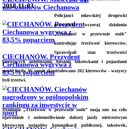
2018 11:03
mieszkańców Ciechanowa
Policjanci mławskiej drogówki
prowadzili wczoraj działania
„Trzeźwość w przewozie osób"
kontrolując trzeźwość kierowców.
Sprawdzali stan trzeźwości
CIECHANÓW. Prezydent
kierujących autobusami, busami, taksówkami i pojazdami
Ciechanowa wygrywa z
nauki jazdy. W sumie skontrolowano 262 kierowców - wszyscy
83,5% poparciem
byli trzeźwi.
Działania „Trzeźwość w przewozie osób” mają one na celu
ujawnianie i uniemożliwianie dalszej jazdy nietrzeźwym
kierowcom pojazdów komunikacji publicznej, taksówek,