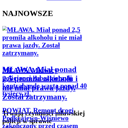
NAJNOWSZE
MŁAWA. Miał ponad
MŁAWA. Mławscy
2,5 promila alkoholu i
policjanci zabezpieczyli
kontrabandę warta ponad 40
nie miał prawa jazdy.
tysięcy zł.
Został zatrzymany.
POWIAT. Remont drogi
Trwają czynności mławskiej
Podkrajewo-Wiśniewo
policji w sprawie
zakończony przed czasem