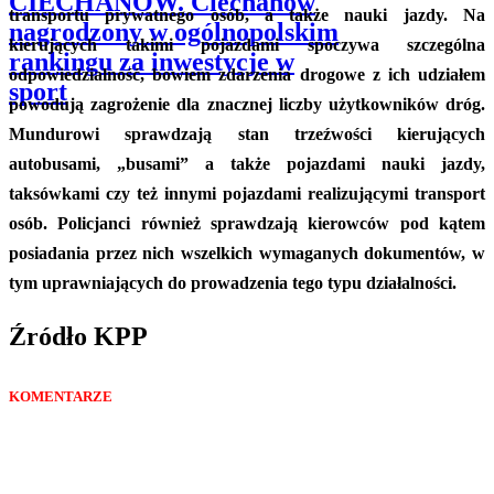
CIECHANÓW. Ciechanów
transportu prywatnego osób, a także nauki jazdy. Na
nagrodzony w ogólnopolskim
kierujących takimi pojazdami spoczywa szczególna
rankingu za inwestycje w
odpowiedzialność, bowiem zdarzenia drogowe z ich udziałem
sport
powodują zagrożenie dla znacznej liczby użytkowników dróg.
Mundurowi sprawdzają stan trzeźwości kierujących
autobusami, „busami” a także pojazdami nauki jazdy,
taksówkami czy też innymi pojazdami realizującymi transport
osób. Policjanci również sprawdzają kierowców pod kątem
posiadania przez nich wszelkich wymaganych dokumentów, w
tym uprawniających do prowadzenia tego typu działalności.
Źródło KPP
KOMENTARZE