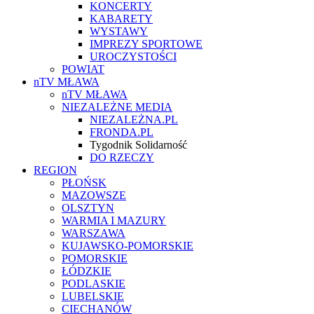
KONCERTY
KABARETY
WYSTAWY
IMPREZY SPORTOWE
UROCZYSTOŚCI
POWIAT
nTV MŁAWA
nTV MŁAWA
NIEZALEŻNE MEDIA
NIEZALEŻNA.PL
FRONDA.PL
Tygodnik Solidarność
DO RZECZY
REGION
PŁOŃSK
MAZOWSZE
OLSZTYN
WARMIA I MAZURY
WARSZAWA
KUJAWSKO-POMORSKIE
POMORSKIE
ŁÓDZKIE
PODLASKIE
LUBELSKIE
CIECHANÓW