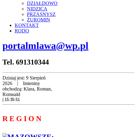
DZIAŁDOWO
NIDZICA
PRZASNYSZ
ŻUROMIN
KONTAKT
RODO
portalmlawa@wp.pl
Tel. 691310344
Dzisiaj jest:
9 Sierpień
2026 |
Imieniny
obchodzą:
Klara, Roman,
Romuald
| 15:35:52
R E G I O N