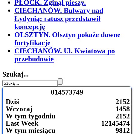
PŁOCK. Zginął pieszy.
CIECHANÓW. Bulwary nad
Łydynią: ratusz przedstawił
koncepcję
OLSZTYN. Olsztyn pokaże dawne
fortyfikacje
CIECHANÓW. Ul. Kwiatowa po
przebudowie
Szukaj...
0
1
4
5
7
3
7
4
9
Dziś
2152
Wczoraj
1458
W tym tygodniu
2152
Last Week
12145474
W tym miesiącu
9812