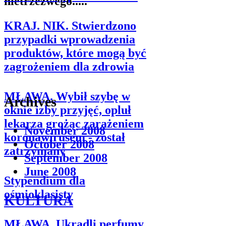
nietrzeźwego.....
KRAJ. NIK. Stwierdzono
przypadki wprowadzenia
produktów, które mogą być
zagrożeniem dla zdrowia
MŁAWA. Wybił szybę w
Archives
oknie izby przyjęć, opluł
lekarza grożąc zarażeniem
November 2008
koronawirusem - został
October 2008
zatrzymany
September 2008
June 2008
Stypendium dla
ośmioklasisty
KULTURA
MŁAWA. Ukradli perfumy,