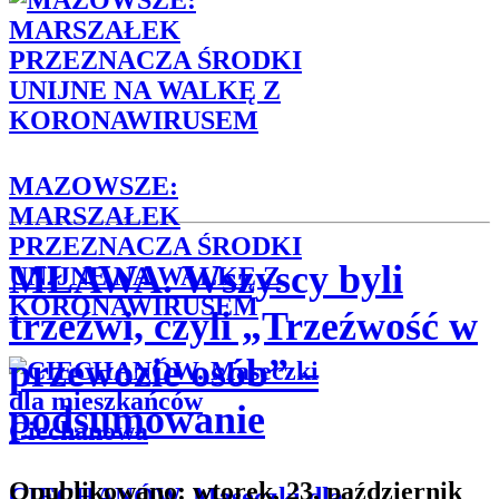
MAZOWSZE:
MARSZAŁEK
PRZEZNACZA ŚRODKI
MŁAWA. Wszyscy byli
UNIJNE NA WALKĘ Z
KORONAWIRUSEM
trzeźwi, czyli „Trzeźwość w
przewozie osób” –
podsumowanie
Opublikowano: wtorek, 23, październik
CIECHANÓW. Maseczki dla